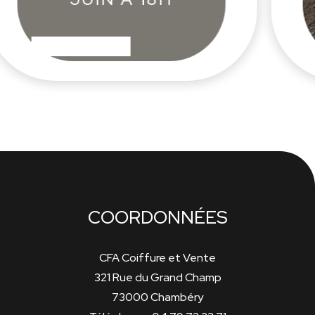
PLUS
EN SAVOIR PLUS
COORDONNÉES
CFA Coiffure et Vente
321 Rue du Grand Champ
73000 Chambéry