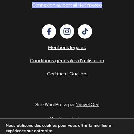
Connexion au portail NetYpareo
Mentions légales
Conditions générales d’utilisation
Certificat Qualiopi
Site WordPress par
Nouvel Oeil
Mentions légales
Nous utilisons des cookies pour vous offrir la meilleure
Conditions générales d’utilisation
expérience sur notre site.